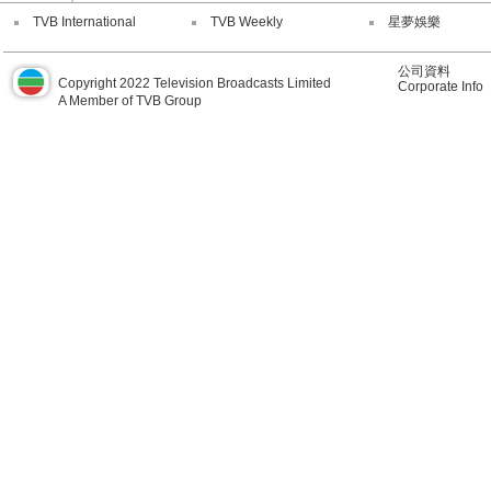
TVB International
TVB Weekly
星夢娛樂
公司資料
Copyright 2022 Television Broadcasts Limited
Corporate Info
A Member of TVB Group