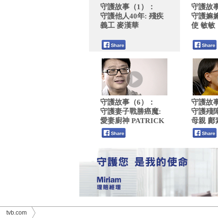
守護故事（1）：
守護故
守護他人40年: 殘疾
守護嫲嫲
義工 麥漢華
使 敏敏
守護故事（6）：
守護故
守護妻子戰勝癌魔:
守護殘障
愛妻廚神 PATRICK
母親 鄺
tvb.com